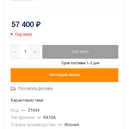
действия кондиционера. Настенная установка
способна обслуживать помещения площадью до 49
квадратных метров.
57 400
₽
Под заказ
ПОД ЗАКАЗ
Срок поставки 1–3 дня
Оптовый заказ
Рассчитать доставку
Характеристики
Код
—
21644
Тип фреона
—
R410A
Страна производства
—
Япония