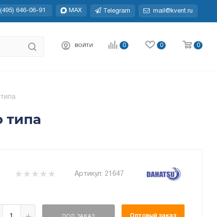
(495) 646-06-91
MAX
Telegram
mail@kvent.ru
0
0
0
ВОЙТИ
 типа
о типа
Артикул:
21647
Оптовый заказ
ПОД ЗАКАЗ