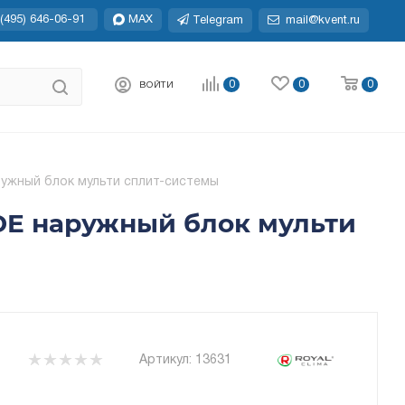
(495) 646-06-91
MAX
Telegram
mail@kvent.ru
0
0
0
ВОЙТИ
ружный блок мульти сплит-системы
DE наружный блок мульти
Артикул:
13631