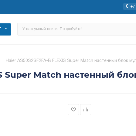
+7 
Г
—
Haier AS50S2SF2FA-B FLEXIS Super Match настенный блок му
S Super Match настенный бл