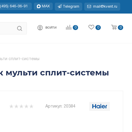
(495) 646-06-91
MAX
Telegram
mail@kvent.ru
0
0
0
ВОЙТИ
льти сплит-системы
ок мульти сплит-системы
Артикул:
20384