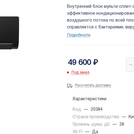
Внутренний блок мульти сплит
эффективное кондиционирован
воздушного потока по всей пл
справляется с бактериями, вир
микроорганизмов.
Подробности
49 600
₽
Под заказ
Рассчитать доставку
Характеристики
Код
—
20384
Страна производства
—
Ки
Уровень шума, дБ
—
28
Wi-Fi
—
Да