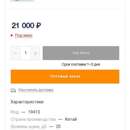
гарантирует сверхтихую работу при эффективном
поддержании необходимого климата.
Производитель предусмотрел настраиваемый
21 000
₽
автоматический режим.
Под заказ
ПОД ЗАКАЗ
Срок поставки 1–3 дня
Оптовый заказ
Рассчитать доставку
Характеристики
Код
—
19413
Страна производства
—
Китай
Уровень шума, дБ
—
20