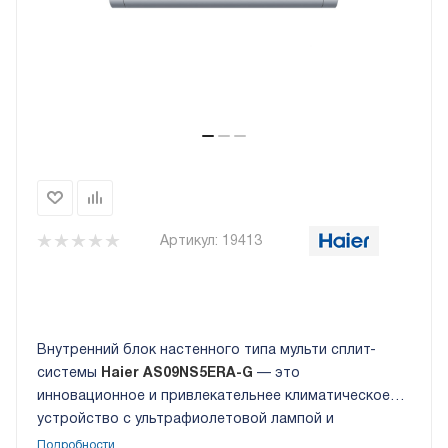
Артикул:
19413
Внутренний блок настенного типа мульти сплит-
системы
Haier AS09NS5ERA-G
— это
инновационное и привлекательнее климатическое
устройство с ультрафиолетовой лампой и
антибактериальным фильтром. Данный кондиционер
Подробности