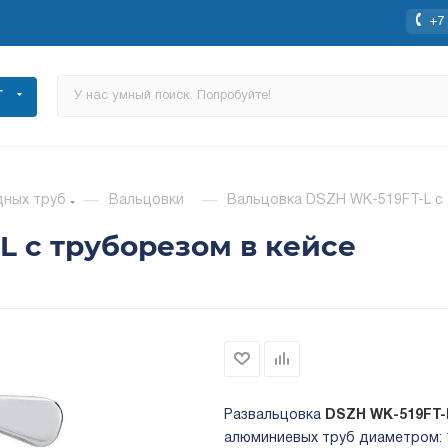
+7 
Г
дных труб
—
Вальцовки
—
Вальцовка DSZH WK-519FT-L с 
L с труборезом в кейсе
Развальцовка
DSZH WK-519FT
алюминиевых труб диаметром: 1/2"