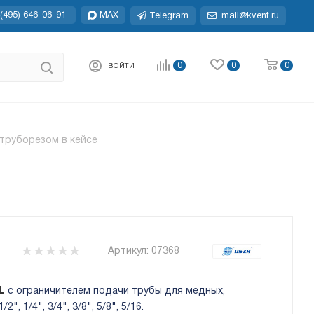
(495) 646-06-91
MAX
Telegram
mail@kvent.ru
0
0
0
ВОЙТИ
труборезом в кейсе
Артикул:
07368
-L
с ограничителем подачи трубы для медных,
, 1/4", 3/4", 3/8", 5/8", 5/16.