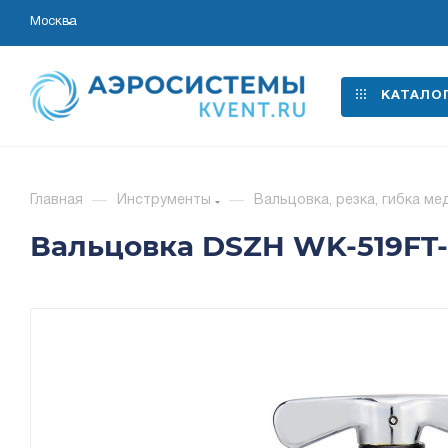
Москва
КАТАЛО
Главная
—
Инструменты
—
Вальцовка, резка, гибка ме
Вальцовка DSZH WK-519FT-