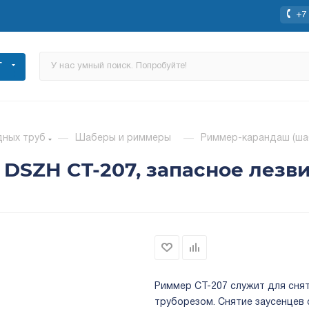
+7 
Г
дных труб
—
Шаберы и риммеры
—
Риммер-карандаш (шаб
DSZH CT-207, запасное лезв
Риммер CT-207 служит для снят
труборезом. Снятие заусенцев