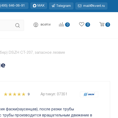
(495) 646-06-91
MAX
Telegram
mail@kvent.ru
0
0
0
ВОЙТИ
ер) DSZH CT-207, запасное лезвие
ие
Артикул:
07351
9
ия фаски(заусенцев), после резки трубы
 с трубы производится вращательным движение в