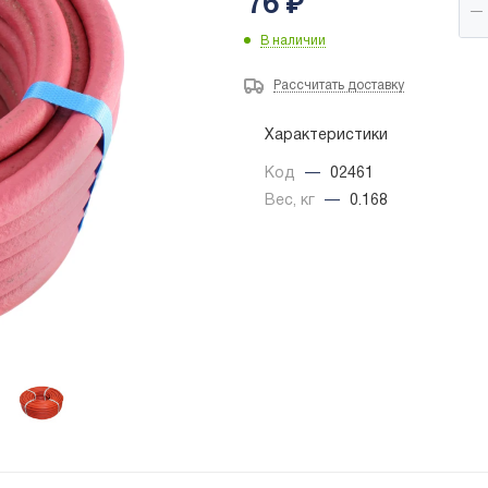
76
₽
В наличии
Рассчитать доставку
Характеристики
Код
—
02461
Вес, кг
—
0.168