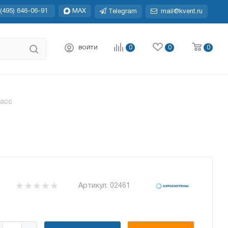
(495) 646-06-91
MAX
Telegram
mail@kvent.ru
0
0
0
ВОЙТИ
ласс
Артикул:
02461