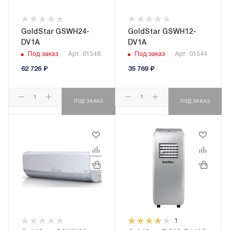
GoldStar GSWH24-
GoldStar GSWH12-
DV1A
DV1A
Под заказ
Арт.: 01548
Под заказ
Арт.: 01544
62 726
₽
35 769
₽
ПОД ЗАКАЗ
ПОД ЗАКАЗ
1