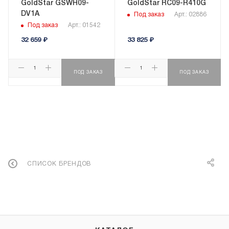
GoldStar GSWH09-
GoldStar RC09-R410G
DV1A
Под заказ
Арт.: 02886
Под заказ
Арт.: 01542
32 659
₽
33 825
₽
ПОД ЗАКАЗ
ПОД ЗАКАЗ
СПИСОК БРЕНДОВ