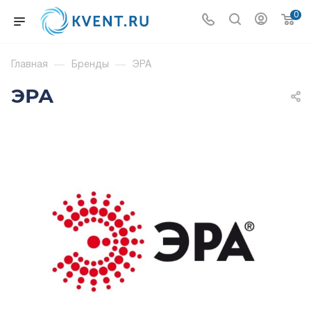
0
Главная
—
Бренды
—
ЭРА
ЭРА