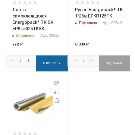
Лента
Рулон Energopack® ТК
самоклеящаяся
1*25м EPKR125TK
Energopack® ТК SK
Под заказ
Арт.: 00649
EPKL5025TKSK
50ммx25м
В наличии
Арт.: 00625
772
₽
6 000
₽
В КОРЗИНУ
ПОД ЗАКАЗ