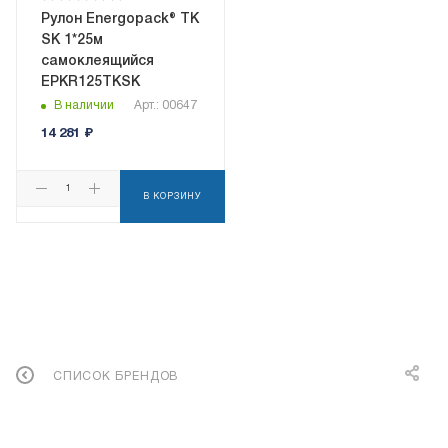
Рулон Energopack® ТК
SK 1*25м
самоклеящийся
EPKR125TKSK
В наличии
Арт.: 00647
14 281
₽
В КОРЗИНУ
СПИСОК БРЕНДОВ