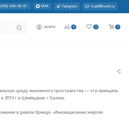
(495) 646-06-91
MAX
Telegram
mail@kvent.ru
0
0
0
ВОЙТИ
еальную среду жизненного пространства — эти принципы
2010 г. в Швейцарии, г. Базель.
ражение в девизе бренда: «Инновационная энергия