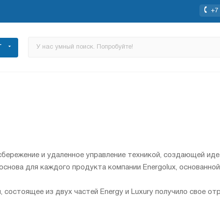
+7 
Г
осбережение и удаленное управление техникой, создающей ид
снова для каждого продукта компании Energolux, основанной в 
, состоящее из двух частей Energy и Luxury получило свое от