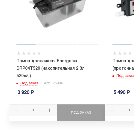
Помпа дренажная Energolux
Помпа дре
DRP04T520 (накопительная 2,3л,
(проточная
520л/ч)
Под заказ
Под заказ
Арт.: 23994
3 920
₽
5 490
₽
ПОД ЗАКАЗ