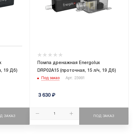
x
Помпа дренажная Energolux
, 19 Дб)
DRP02A15 (проточная, 15 л/ч, 19 Дб)
Под заказ
Арт.: 23991
3 630
₽
Д ЗАКАЗ
ПОД ЗАКАЗ