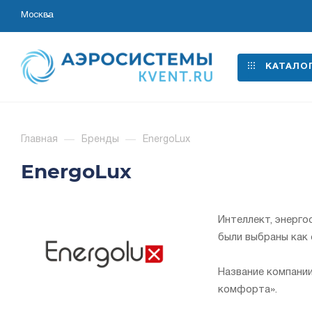
Москва
КАТАЛО
Главная
—
Бренды
—
EnergoLux
EnergoLux
Интеллект, энерг
были выбраны как о
Название компании
комфорта».