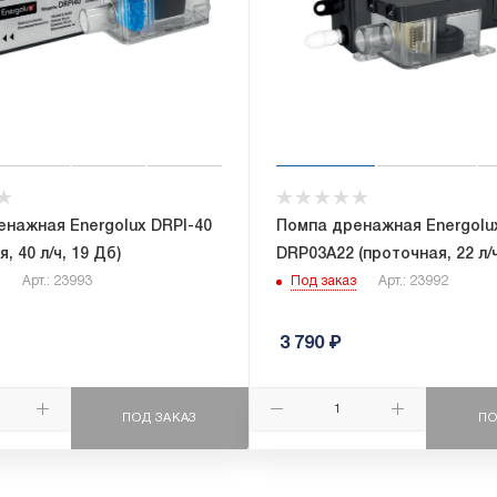
нажная Energolux DRPI-40
Помпа дренажная Energolu
, 40 л/ч, 19 Дб)
DRP03A22 (проточная, 22 л/ч
Арт.: 23993
Под заказ
Арт.: 23992
3 790
₽
ПОД ЗАКАЗ
ПО