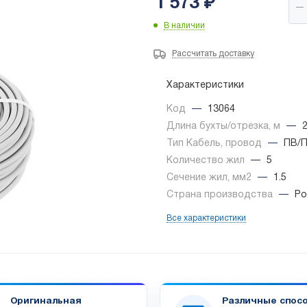
1 573
₽
В наличии
Рассчитать доставку
Характеристики
Код
—
13064
Длина бухты/отрезка, м
—
Тип Кабель, провод
—
ПВ/
Количество жил
—
5
Сечение жил, мм2
—
1.5
Страна производства
—
Ро
Все характеристики
Оригинальная
Различные спос