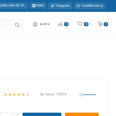
(495) 646-06-91
MAX
Telegram
mail@kvent.ru
0
0
0
ВОЙТИ
Артикул:
13064
1