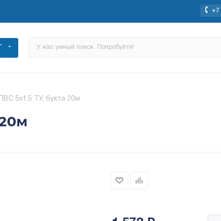
+7 
Г
ВС 5х1.5 ТУ, бухта 20м
 20м