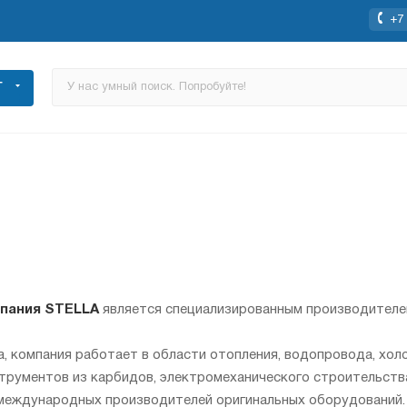
+7 
Г
мпания STELLA
является специализированным производителем
а, компания работает в области отопления, водопровода, хо
трументов из карбидов, электромеханического строительства
международных производителей оригинальных оборудований.