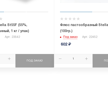
ella St55F (55%,
Флюс пастообразный Stell
ный, 1 кг / упак)
(100гр.)
Арт.: 23542
Под заказ
Арт.: 22452
602
₽
ПОД ЗАКАЗ
ПО