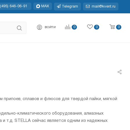
(495) 646-06-91
MAX
Telegram
mail@kvent.ru
0
0
0
ВОЙТИ
 припоев, сплавов и флюсов для твердой пайки, мягкой
лодильно-климатического оборудования, алмазных
 и т.д. STELLA сейчас является одним из надежных