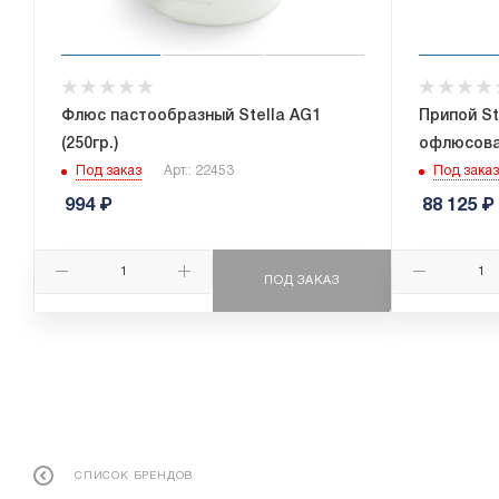
Флюс пастообразный Stella AG1
Припой St
(250гр.)
офлюсован
Под заказ
Арт.: 22453
Под заказ
994
₽
88 125
₽
ПОД ЗАКАЗ
СПИСОК БРЕНДОВ