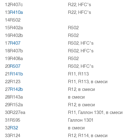
12
R407c
R22, HFC's
13
R410a
R22, HFC's
14
R502
15
R402a
R502
16
R402b
R502
17
R407
R502, HFC's
18
R407b
R502, HFC's
19
R408a
R502
20
R507
R502, HFC's
21
R141b
R11, R113
22
R123
R11, R113, в смеси
27
R142b
R12, в смеси
28
R143a
в смеси
29
R152a
R12, в смеси
30
R227ea
R11, Галлон 1301, в смеси
31
R595
Галлон 1301
32
R32
в смеси
33
R124
R12, R114, в смеси