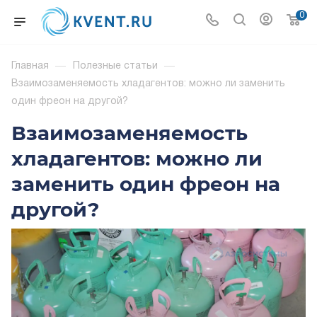
0
Главная
—
Полезные статьи
—
Взаимозаменяемость хладагентов: можно ли заменить
один фреон на другой?
Взаимозаменяемость
хладагентов: можно ли
заменить один фреон на
другой?