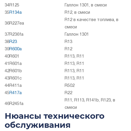
34
R125
Галлон 1301, в смеси
35
R134a
R12, в смеси
R12 в качестве топлива, в
36
R227ea
смеси
37
R236fa
Галлон 1301
38
R23
R13
39
R600a
R12
40
R601
R113, R11
41
R601a
R113, R11
42
R601b
R113, R11
43
R601c
R113, R11
44
R411a
R502
45
R417a
R22
R11, R113, R141b, R123, в
46
R245fa
смеси
Нюансы технического
обслуживания