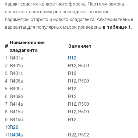
характеристик конкретного фреона. Поэтому замена
возможна, если примерно совпадают основные
параметры старого и нового хладагента. Альтернативные
варианты для популярных марок приведены
в таблице 1.
Наименование
#
Заменяет
хладагента
1
R401a
R12
2
R401b
R12, R500
3
R401c
R12
4
R406a
R12, R500
5
R409a
R12
6
R409b
R12
7
R414a
R12, R500
8
R415a
R12, R500
9
R415b
R12
10
R22
11
R404a
R22, R502