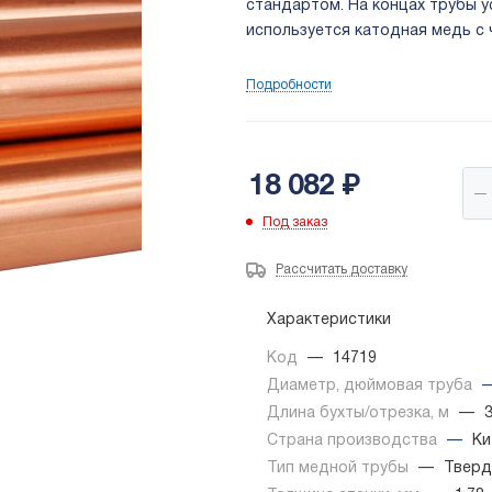
стандартом. На концах трубы у
используется катодная медь с 
Подробности
18 082
₽
Под заказ
Рассчитать доставку
Характеристики
Код
—
14719
Диаметр, дюймовая труба
Длина бухты/отрезка, м
—
Страна производства
—
Ки
Тип медной трубы
—
Тверд