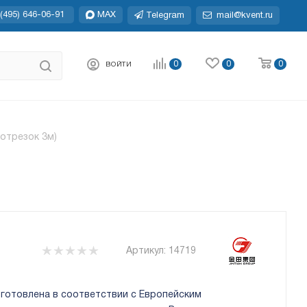
(495) 646-06-91
MAX
Telegram
mail@kvent.ru
0
0
0
ВОЙТИ
 отрезок 3м)
Артикул:
14719
зготовлена в соответствии с Европейским