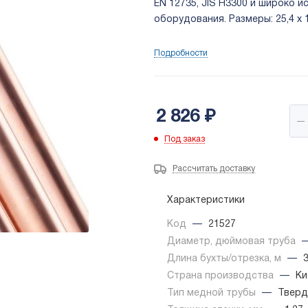
EN 12735, JIS H3300 и широко 
оборудования. Размеры: 25,4 х 1
Подробности
2 826
₽
Под заказ
Рассчитать доставку
Характеристики
Код
—
21527
Диаметр, дюймовая труба
Длина бухты/отрезка, м
—
Страна производства
—
Ки
Тип медной трубы
—
Тверд