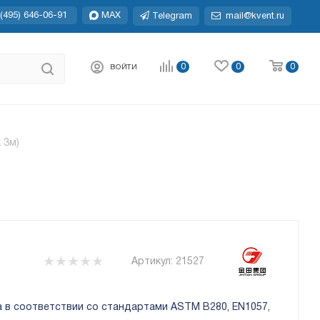
(495) 646-06-91
MAX
Telegram
mail@kvent.ru
0
0
0
ВОЙТИ
 3м)
Артикул:
21527
на в соответствии со стандартами ASTM B280, EN1057,