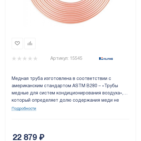
Артикул:
15545
Медная труба изготовлена в соответствии с
американским стандартом ASTM B280 – «Трубы
медные для систем кондиционирования воздуха»,
который определяет долю содержания меди не
менее 99,9% и толщину стенки в зависимости от
Подробности
диаметра трубы для выполнения нормативов
рабочего давления при работе с фреонами R22,
R407C, R410A.
22 879
₽