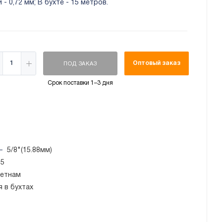
и - 0,72 мм; В бухте - 15 метров.
Оптовый заказ
ПОД ЗАКАЗ
Срок поставки 1–3 дня
—
5/8"(15.88мм)
15
етнам
я в бухтах