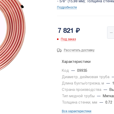
- 5/8" (15,88 мм); Толщина стенк
Подробности
7 821
₽
Под заказ
Рассчитать доставку
Характеристики
Код
—
09935
Диаметр, дюймовая труба
Длина бухты/отрезка, м
—
Страна производства
—
Вь
Тип медной трубы
—
Мягка
Толщина стенки, мм
—
0.72
Все характеристики