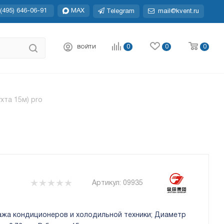
(495) 646-06-91
MAX
Telegram
mail@kvent.ru
0
0
0
ВОЙТИ
ухта 15м) pro
Артикул:
09935
ажа кондиционеров и холодильной техники; Диаметр