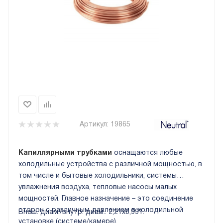
Артикул:
19865
Капиллярными трубками
оснащаются любые
холодильные устройства с различной мощностью, в
том числе и бытовые холодильники, системы
увлажнения воздуха, тепловые насосы малых
мощностей. Главное назначение – это соединение
сторон с различным давлением в холодильной
Внеш. диам./внутр. диам.: 2,21х0,991.
установке (системе/камере).