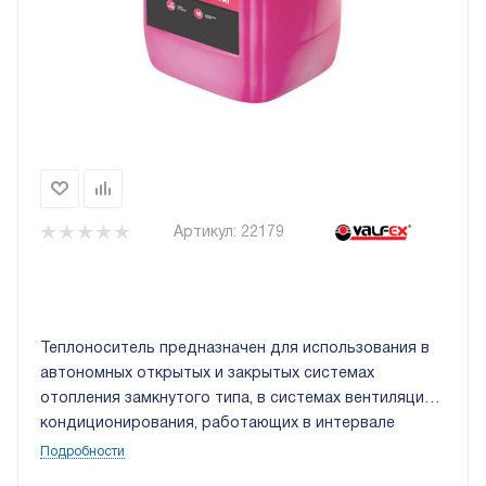
Артикул:
22179
Теплоноситель предназначен для использования в
автономных открытых и закрытых системах
отопления замкнутого типа, в системах вентиляции и
кондиционирования, работающих в интервале
температур от -65 до +118°С. В таре 50 кг.
Подробности