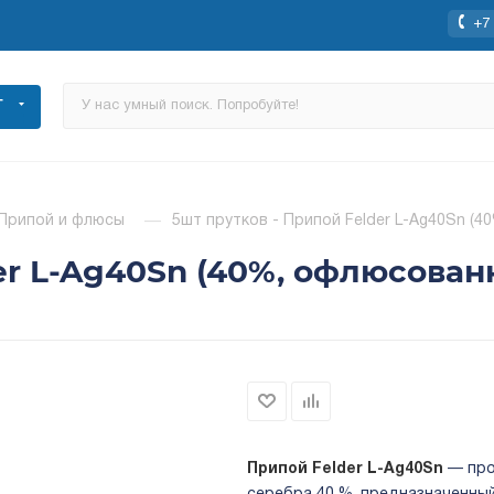
+7 
Г
Припой и флюсы
—
5шт прутков - Припой Felder L-Ag40Sn (4
er L-Ag40Sn (40%, офлюсован
Припой Felder L-Ag40Sn
— про