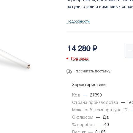
серебра 40 %, предназначенны
латуни, стали и никелевых сплав
Подробности
14 280
₽
Под заказ
Рассчитать доставку
Характеристики
Код
—
27390
Страна производства
—
Ге
Макс. раб. температура, ℃
С флюсом
—
Да
% серебра
—
40
Вес, кг
—
0.105