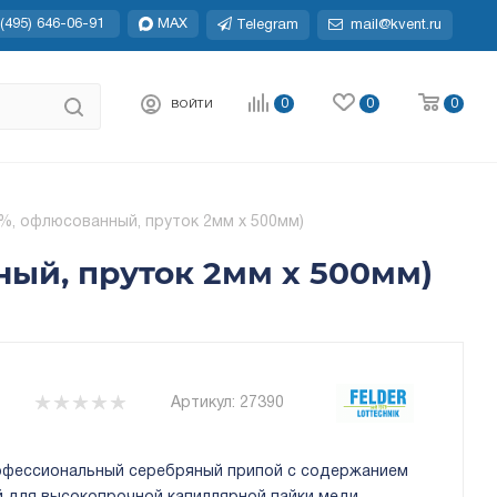
(495) 646-06-91
MAX
Telegram
mail@kvent.ru
0
0
0
ВОЙТИ
0%, офлюсованный, пруток 2мм х 500мм)
ный, пруток 2мм х 500мм)
Артикул:
27390
фессиональный серебряный припой с содержанием