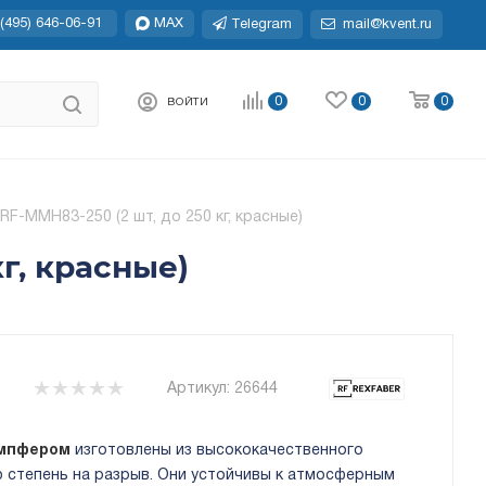
(495) 646-06-91
MAX
Telegram
mail@kvent.ru
0
0
0
ВОЙТИ
F-MMH83-250 (2 шт, до 250 кг, красные)
г, красные)
Артикул:
26644
емпфером
изготовлены из высококачественного
 степень на разрыв. Они устойчивы к атмосферным