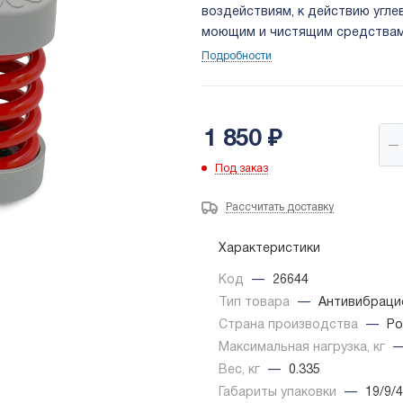
воздействиям, к действию угл
моющим и чистящим средствам, 
также спиртам, химическим ос
Подробности
Максимальная нагрузка одно
1 850
₽
Под заказ
Рассчитать доставку
Характеристики
Код
—
26644
Тип товара
—
Антивибраци
Страна производства
—
Ро
Максимальная нагрузка, кг
Вес, кг
—
0.335
Габариты упаковки
—
19/9/4