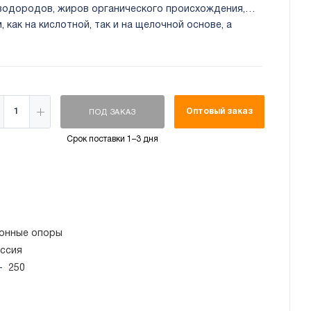
еводородов, жиров органического происхождения,
как на кислотной, так и на щелочной основе, а
нованиям и ультрафиолетовому излучению.
й опоры:
до 250 кг.
В упаковке 2 шт.
Оптовый заказ
ПОД ЗАКАЗ
Срок поставки 1–3 дня
онные опоры
ссия
—
250