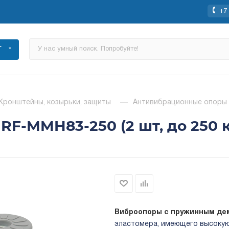
+7 
Г
Кронштейны, козырьки, защиты
—
Антивибрационные опоры R
F-MMH83-250 (2 шт, до 250 к
Виброопоры с пружинным д
эластомера, имеющего высокую