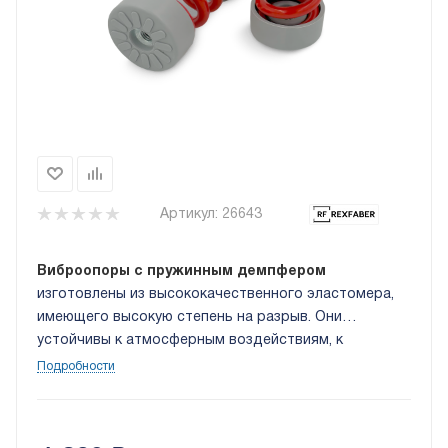
Артикул:
26643
Виброопоры с пружинным демпфером
изготовлены из высококачественного эластомера,
имеющего высокую степень на разрыв. Они
устойчивы к атмосферным воздействиям, к
действию углеводородов, жиров органического
Подробности
происхождения, моющим и чистящим средствам, как
на кислотной, так и на щелочной основе, а также
спиртам, химическим основаниям и