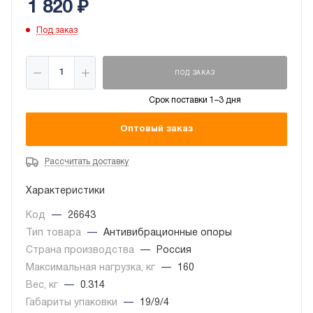
1 820
₽
ультрафиолетовому излучению.
Максимальная
нагрузка одной опоры:
до 160 кг.
В упаковке 2 шт.
Под заказ
ПОД ЗАКАЗ
Срок поставки 1–3 дня
Оптовый заказ
Рассчитать доставку
Характеристики
Код
—
26643
Тип товара
—
Антивибрационные опоры
Страна производства
—
Россия
Максимальная нагрузка, кг
—
160
Вес, кг
—
0.314
Габариты упаковки
—
19/9/4