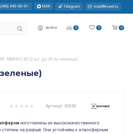
(495) 646-06-91
MAX
Telegram
mail@kvent.ru
0
0
0
ВОЙТИ
-MMH53-80 (2 шт, до 80 кг, зеленые)
 зеленые)
Артикул:
26638
емпфером
изготовлены из высококачественного
 степень на разрыв. Они устойчивы к атмосферным