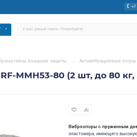
+7 
Г
Кронштейны, козырьки, защиты
—
Антивибрационные опоры RF
F-MMH53-80 (2 шт, до 80 кг,
Виброопоры с пружинным д
эластомера, имеющего высокую