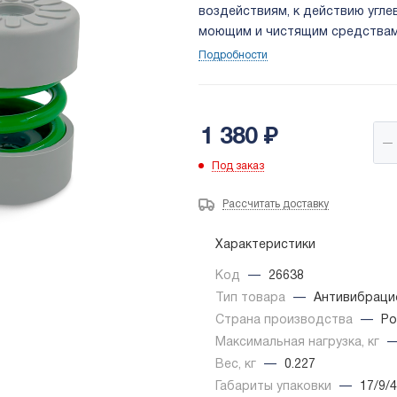
воздействиям, к действию угл
моющим и чистящим средствам, 
также спиртам, химическим ос
Подробности
Максимальная нагрузка одно
1 380
₽
Под заказ
Рассчитать доставку
Характеристики
Код
—
26638
Тип товара
—
Антивибраци
Страна производства
—
Ро
Максимальная нагрузка, кг
Вес, кг
—
0.227
Габариты упаковки
—
17/9/4