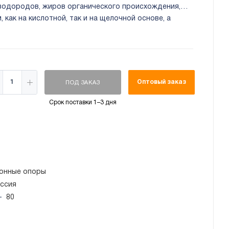
еводородов, жиров органического происхождения,
как на кислотной, так и на щелочной основе, а
нованиям и ультрафиолетовому излучению.
й опоры:
до 80 кг.
В упаковке 2 шт.
Оптовый заказ
ПОД ЗАКАЗ
Срок поставки 1–3 дня
онные опоры
ссия
—
80