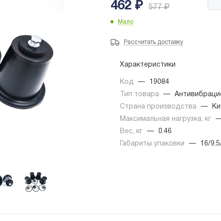
462
₽
577
₽
Мало
Рассчитать доставку
Характеристики
Код
—
19084
Тип товара
—
Антивибраци
Страна производства
—
Ки
Максимальная нагрузка, кг
Вес, кг
—
0.46
Габариты упаковки
—
16/9.5