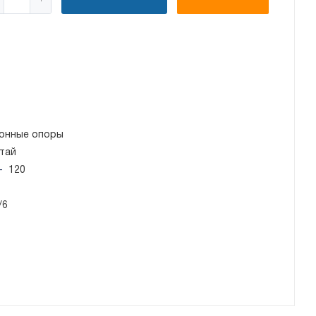
онные опоры
тай
—
120
/6