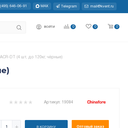
(495) 646-06-91
MAX
Telegram
mail@kvent.ru
0
0
0
ВОЙТИ
CR-DT (4 шт, до 120кг, чёрные)
е)
Артикул:
19084
Оптовый заказ
В КОРЗИНУ