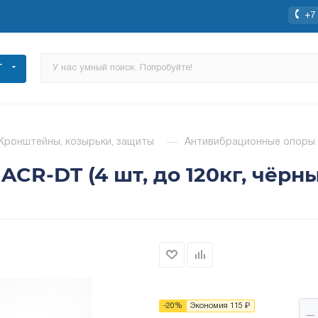
+7 
Г
Кронштейны, козырьки, защиты
—
Антивибрационные опоры A
R-DT (4 шт, до 120кг, чёрны
-
20
%
Экономия
115
₽