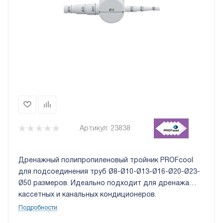
Артикул:
23838
Дренажный полипропиленовый тройник PROFcool
для подсоединения труб Ø8-Ø10-Ø13-Ø16-Ø20-Ø23-
Ø50 размеров. Идеально подходит для дренажа
кассетных и канальных кондиционеров.
Отечественное производство.
Подробности