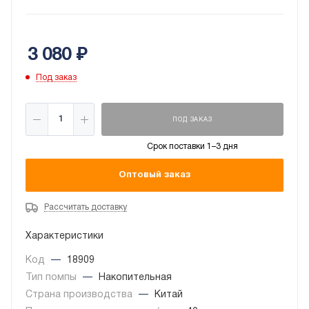
помпа, закрепляемая под испарителем бытового
кондиционера. Уровень шума 19 дБ(А). Объем 0,25 л.
Производительность 40 л/ч.
3 080
₽
Под заказ
ПОД ЗАКАЗ
Срок поставки 1–3 дня
Оптовый заказ
Рассчитать доставку
Характеристики
Код
—
18909
Тип помпы
—
Накопительная
Страна производства
—
Китай