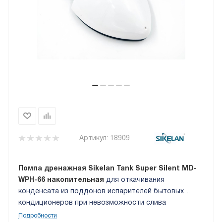
Артикул:
18909
Помпа дренажная Sikelan Tank Super Silent MD-
WPH-66 накопительная
для откачивания
конденсата из поддонов испарителей бытовых
кондиционеров при невозможности слива
конденсата самотёком. Это моноблочная водяная
Подробности