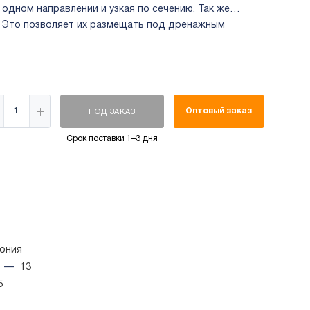
 одном направлении и узкая по сечению. Так же
. Это позволяет их размещать под дренажным
ита от пыли и влаги.
Оптовый заказ
ПОД ЗАКАЗ
Срок поставки 1–3 дня
ония
ч
—
13
5