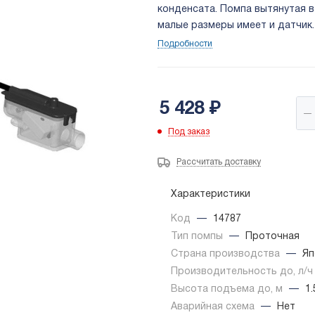
конденсата. Помпа вытянутая в
малые размеры имеет и датчик
коробом настенного блока. Защ
Подробности
5 428
₽
Под заказ
Рассчитать доставку
Характеристики
Код
—
14787
Тип помпы
—
Проточная
Страна производства
—
Яп
Производительность до, л/
Высота подъема до, м
—
1.
Аварийная схема
—
Нет