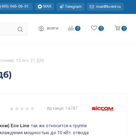
(495) 646-06-91
MAX
Telegram
mail@kvent.ru
0
0
0
ВОЙТИ
чная, 13 л/ч, 21 Дб)
Дб)
Артикул:
14787
ком) Eco Line
так же относится к группе
охлаждения мощностью до 10 кВт. отвода