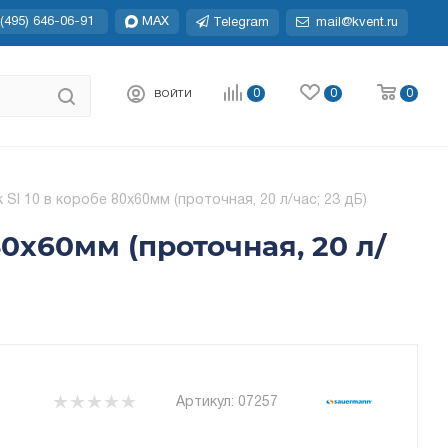
(495) 646-06-91
MAX
Telegram
mail@kvent.ru
0
0
0
ВОЙТИ
SI 10 в коробе 80x60мм (проточная, 20 л/час; 23 дБ)
0x60мм (проточная, 20 л/
Артикул:
07257