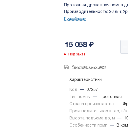
Проточная дренажная помпа дл
Производительность: 20 л/ч; Ур
Подробности
15 058
₽
Под заказ
Рассчитать доставку
Характеристики
Код
—
07257
Тип помпы
—
Проточная
Страна производства
—
Фр
Производительность до, л/
Высота подъема до, м
—
1
Особенности помп
—
В ком