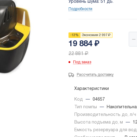
Уровень шума: 51 дБ.
Подробности
-
13
%
Экономия
2 997
₽
19 884
₽
22 881
₽
Под заказ
Рассчитать доставку
Характеристики
Код
—
04657
Тип помпы
—
Накопительна
Производительность до, л/
Высота подъема до, м
—
1
Емкость резервуара для вод