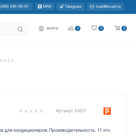
(495) 646-06-91
MAX
Telegram
mail@kvent.ru
0
0
0
ВОЙТИ
л и 2 л
Артикул:
04657
а для кондиционеров; Производительность: 11 л/ч;