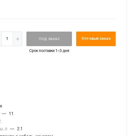
Оптовый заказ
ПОД ЗАКАЗ
Срок поставки 1–3 дня
я
ч
—
11
2
ы, л
—
2.1