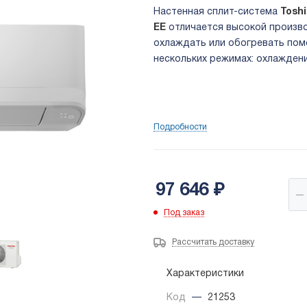
Настенная сплит-система
Tosh
EE
отличается
высокой произво
охлаждать или обогревать пом
нескольких режимах: охлаждени
Подробности
97 646
₽
Под заказ
Рассчитать доставку
Характеристики
Код
—
21253