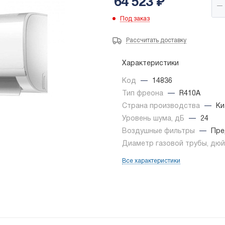
64 523
₽
Под заказ
Рассчитать доставку
Характеристики
Код
—
14836
Тип фреона
—
R410A
Страна производства
—
Ки
Уровень шума, дБ
—
24
Воздушные фильтры
—
Пре
Диаметр газовой трубы, дю
Все характеристики