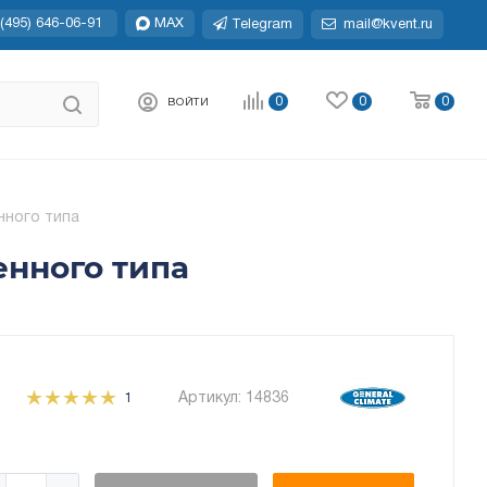
(495) 646-06-91
MAX
Telegram
mail@kvent.ru
0
0
0
ВОЙТИ
нного типа
енного типа
Артикул:
14836
1