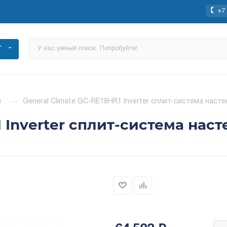
+7 
Г
ы
—
General Climate GC-RE18HR1 Inverter сплит-система насте
 Inverter сплит-система наст