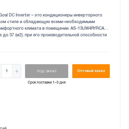
oal DC Inverter – это кондиционеры инверторного
ском стиле и обладающую всеми необходимыми
омфортного климата в помещении. AS-13UW4RYRCA04
 до 37 (м2), при его производительной способности
о охлаждения 3.70 (кВт).
Оптовый заказ
ПОД ЗАКАЗ
Срок поставки 1–3 дня
тай