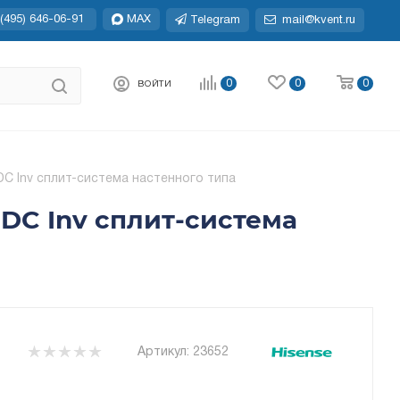
(495) 646-06-91
MAX
Telegram
mail@kvent.ru
0
0
0
ВОЙТИ
Inv сплит-система настенного типа
C Inv сплит-система
Артикул:
23652