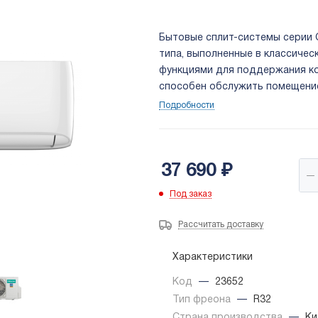
Бытовые сплит-системы серии G
типа, выполненные в классиче
функциями для поддержания к
способен обслужить помещение
13 (BTU). Мощность выдаваемог
Подробности
37 690
₽
Под заказ
Рассчитать доставку
Характеристики
Код
—
23652
Тип фреона
—
R32
Страна производства
—
Ки