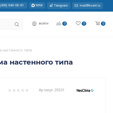
(495) 646-06-91
MAX
Telegram
mail@kvent.ru
0
0
0
ВОЙТИ
а настенного типа
ма настенного типа
Артикул:
20531