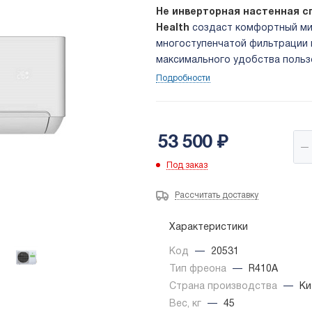
Не инверторная настенная с
Health
создаст комфортный ми
многоступенчатой фильтрации 
максимального удобства пользо
Кондиционер также поддержива
Подробности
53 500
₽
Под заказ
Рассчитать доставку
Характеристики
Код
—
20531
Тип фреона
—
R410A
Страна производства
—
Ки
Вес, кг
—
45