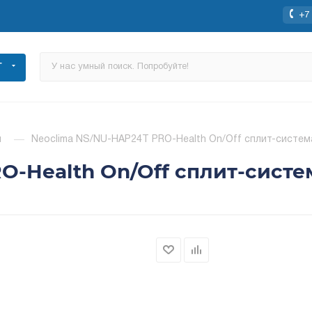
+7 
Г
ы
—
Neoclima NS/NU-HAP24T PRO-Health On/Off сплит-систем
O-Health On/Off сплит-систе