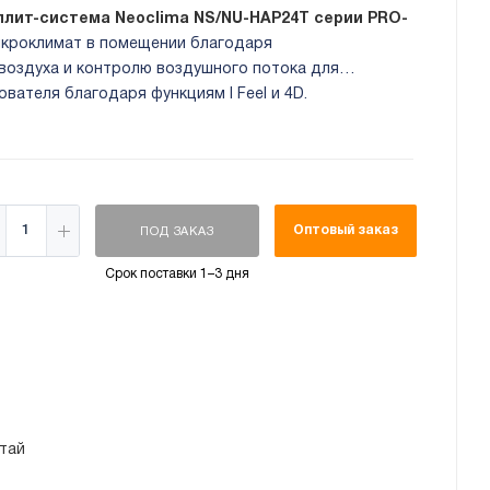
плит-система Neoclima NS/NU-HAP24T серии PRO-
кроклимат в помещении благодаря
воздуха и контролю воздушного потока для
вателя благодаря функциям I Feel и 4D.
ет функцию дежурного обогрева и авторестарта.
Оптовый заказ
ПОД ЗАКАЗ
Срок поставки 1–3 дня
тай