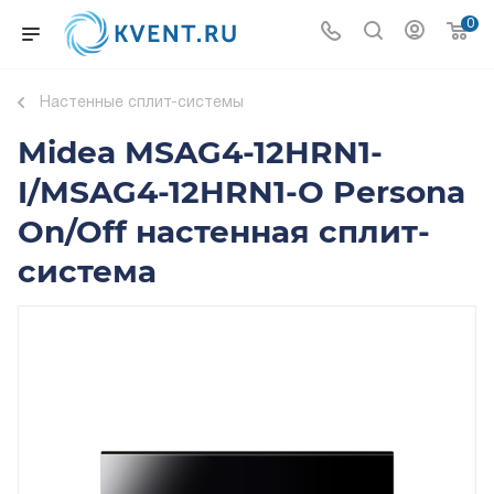
0
Настенные сплит-системы
Midea MSAG4-12HRN1-
I/MSAG4-12HRN1-O Persona
On/Off настенная сплит-
система