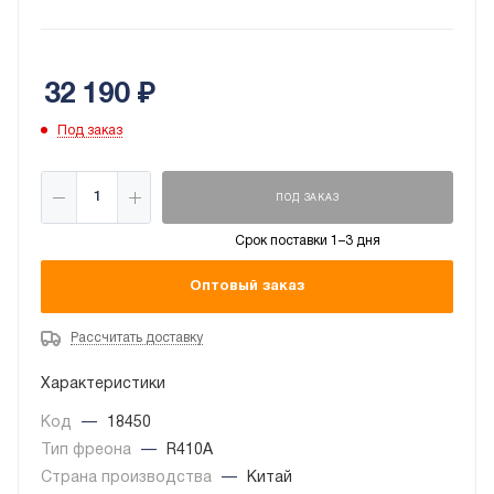
обеспечивает фильтрацию воздуха от
нежелательных загрязнений. Агрегат практически не
издает шума и обладает большим количеством
32 190
₽
полезных функций.
Под заказ
ПОД ЗАКАЗ
Срок поставки 1–3 дня
Оптовый заказ
Рассчитать доставку
Характеристики
Код
—
18450
Тип фреона
—
R410A
Страна производства
—
Китай