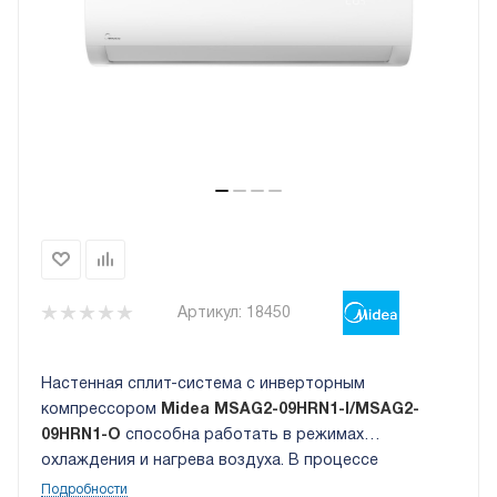
Артикул:
18450
Настенная сплит-система с инверторным
компрессором
Midea MSAG2-09HRN1-I/MSAG2-
09HRN1-O
способна работать в режимах
охлаждения и нагрева воздуха. В процессе
изменения температуры в помещении прибор также
Подробности