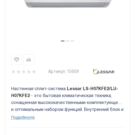
Артикул:
15609
Настенная сплит-система
Lessar LS-H07KFE2/LU-
H07KFE2
- это бытовая климатическая техника,
оснащенная высококачественными комплектующими
и оптимальным набором функций. Внутренний блок и
отличается привлекательным дизайном и оснащен
Подробности
светодиодным дисплеем, показывающим заданную
температуру и режимы работы.