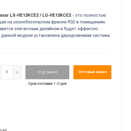
ssar LS-HE12KCE2 / LU-HE12KCE2
- это полностью
ая на озонобезопасном фреоне R32 в помещениях
славится элегантным дизайном и будет эффектно
В данной модели установлена двухуровневая система
атор.
Оптовый заказ
ПОД ЗАКАЗ
Срок поставки 1–3 дня
тай