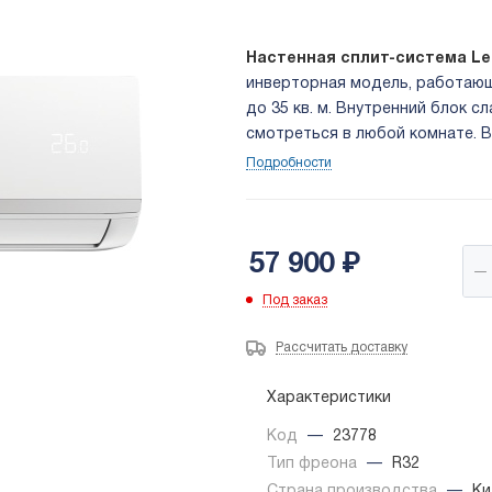
Настенная сплит-система Le
инверторная модель, работающ
до 35 кв. м. Внутренний блок 
смотреться в любой комнате. 
очистки воздуха, а также иониз
Подробности
57 900
₽
Под заказ
Рассчитать доставку
Характеристики
Код
—
23778
Тип фреона
—
R32
Страна производства
—
Ки