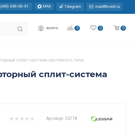
(495) 646-06-91
MAX
Telegram
mail@kvent.ru
0
0
0
ВОЙТИ
орный сплит-система настенного типа
рторный сплит-система
Артикул:
23778