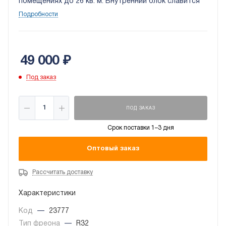
помещениях до 26 кв. м. Внутренний блок славится
элегантным дизайном и будет эффектно смотреться
Подробности
в любой комнате. В данной модели установлена
двухуровневая система очистки воздуха, а также
ионизатор.
49 000
₽
Под заказ
ПОД ЗАКАЗ
Срок поставки 1–3 дня
Оптовый заказ
Рассчитать доставку
Характеристики
Код
—
23777
Тип фреона
—
R32