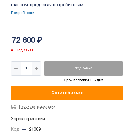
главном, предлагая потребителям
качественные решения в области
Подробности
кондиционирования.
Kentatsu
KSGI70HFAN1/KSRI703HFAN1
предназначен для
обогрева и охлаждения помещений до 70 м2.
72 600
₽
Под заказ
ПОД ЗАКАЗ
Срок поставки 1–3 дня
Оптовый заказ
Рассчитать доставку
Характеристики
Код
—
21009