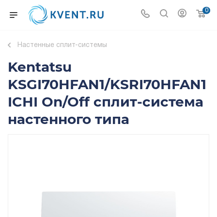
0
Настенные сплит-системы
Kentatsu
KSGI70HFAN1/KSRI70HFAN1
ICHI On/Off сплит-система
настенного типа