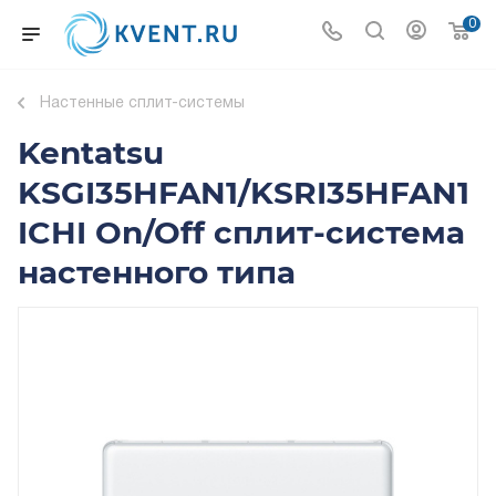
0
Настенные сплит-системы
Kentatsu
KSGI35HFAN1/KSRI35HFAN1
ICHI On/Off сплит-система
настенного типа