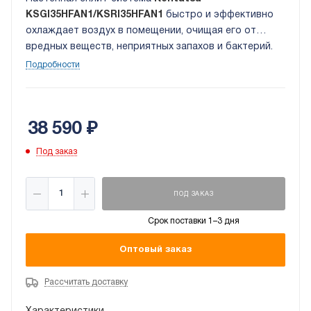
KSGI35HFAN1/KSRI35HFAN1
быстро и эффективно
охлаждает воздух в помещении, очищая его от
вредных веществ, неприятных запахов и бактерий.
Специальный режим позволяет локально
Подробности
поддерживать оптимальную температуру в зоне
нахождения пользователя, а автоматическое
качание заслонок обеспечивает максимально
38 590
₽
комфортную циркуляцию воздуха. Благодаря
бесшумной и энергосберегающей работе
Под заказ
кондиционер можно использовать даже в ночное
время.
ПОД ЗАКАЗ
Срок поставки 1–3 дня
Оптовый заказ
Рассчитать доставку