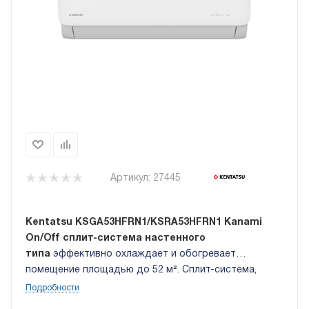
Артикул:
27445
Kentatsu KSGA53HFRN1/KSRA53HFRN1 Kanami
On/Off сплит-система настенного
типа
эффективно охлаждает и обогревает
помещение площадью до 52 м². Cплит-система,
поставляемая в комплекте с беспроводным ИК-
Подробности
пультом. Несколько фильтров, встроенных во