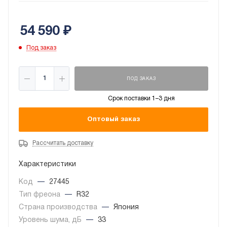
внутренний блок, очищают воздух в помещениях от
пыли, аллергенов, вирусов, грибков, бактерий и
54 590
₽
неприятных запахов. Теплообменники имеют
антикоррозионное покрытие.
Под заказ
ПОД ЗАКАЗ
Срок поставки 1–3 дня
Оптовый заказ
Рассчитать доставку
Характеристики
Код
—
27445
Тип фреона
—
R32
Страна производства
—
Япония
Уровень шума, дБ
—
33