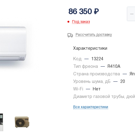
86 350
₽
Под заказ
Рассчитать доставку
Характеристики
Код
—
13224
Тип фреона
—
R410A
Страна производства
—
Яп
Уровень шума, дБ
—
20
Wi-Fi
—
Нет
Диаметр газовой трубы, дю
Все характеристики