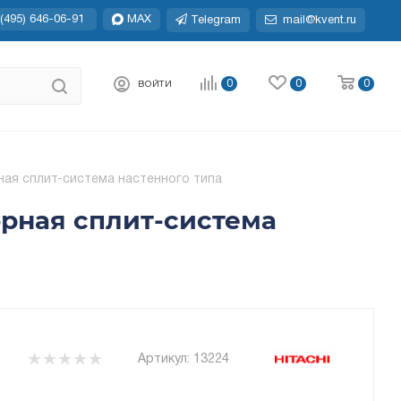
(495) 646-06-91
MAX
Telegram
mail@kvent.ru
0
0
0
ВОЙТИ
ая сплит-система настенного типа
рная сплит-система
Артикул:
13224