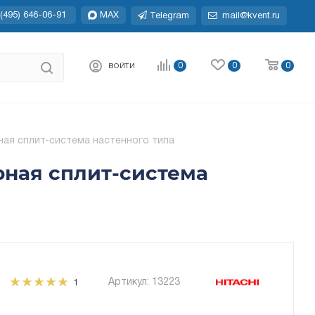
(495) 646-06-91
MAX
Telegram
mail@kvent.ru
0
0
0
ВОЙТИ
ая сплит-система настенного типа
рная сплит-система
Артикул:
13223
1