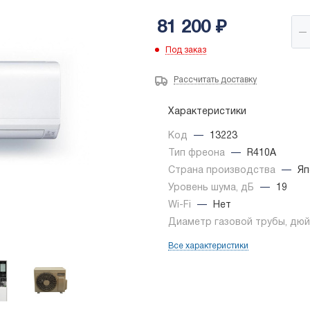
81 200
₽
Под заказ
Рассчитать доставку
Характеристики
Код
—
13223
Тип фреона
—
R410A
Страна производства
—
Яп
Уровень шума, дБ
—
19
Wi-Fi
—
Нет
Диаметр газовой трубы, дю
Все характеристики