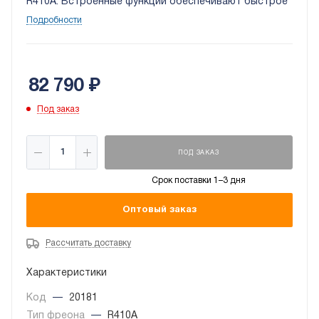
R410A. Встроенные функции обеспечивают быстрое
и простое установление в помещении комфортной
Подробности
температуры. Оборудование простое в
обслуживании и управлении (пульт ДУ предусмотрен
в комплекте).
82 790
₽
Под заказ
ПОД ЗАКАЗ
Срок поставки 1–3 дня
Оптовый заказ
Рассчитать доставку
Характеристики
Код
—
20181
Тип фреона
—
R410A