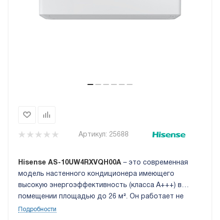
Артикул:
25688
Hisense AS-10UW4RXVQH00A
– это современная
модель настенного кондиционера имеющего
высокую энергоэффективность (класса A+++) в
помещении площадью до 26 м². Он работает не
только на обогрев и охлаждение воздуха, но и
Подробности
обеспечивает его осушение и вентиляцию.