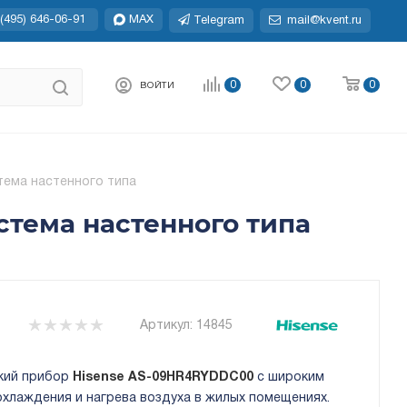
(495) 646-06-91
MAX
Telegram
mail@kvent.ru
0
0
0
ВОЙТИ
тема настенного типа
стема настенного типа
Артикул:
14845
кий прибор
Hisense AS-09HR4RYDDC00
с широким
хлаждения и нагрева воздуха в жилых помещениях.