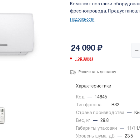
Комплект поставки оборудовани
фреонопровода. Предустановле
частицы и неприятные запахи.
Подробности
24 090
₽
Под заказ
Рассчитать доставку
Характеристики
Код
—
14845
Тип фреона
—
R32
Страна производства
—
Ки
Вес, кг
—
28.8
Габариты упаковки
—
11/11
Уровень шума, дБ
—
23.5