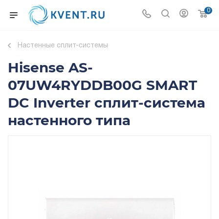
0
Настенные сплит-системы
Hisense AS-
07UW4RYDDB00G SMART
DC Inverter сплит-система
настенного типа