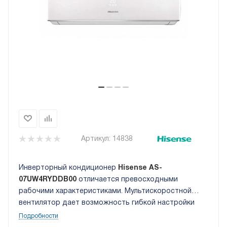
Артикул:
14838
Инверторный кондиционер
Hisense AS-
07UW4RYDDB00
отличается превосходными
рабочими характеристиками. Мультискоростной
вентилятор дает возможность гибкой настройки
скорости воздуха - от слабого дуновения до
Подробности
мощного потока, способного за считанные минуты