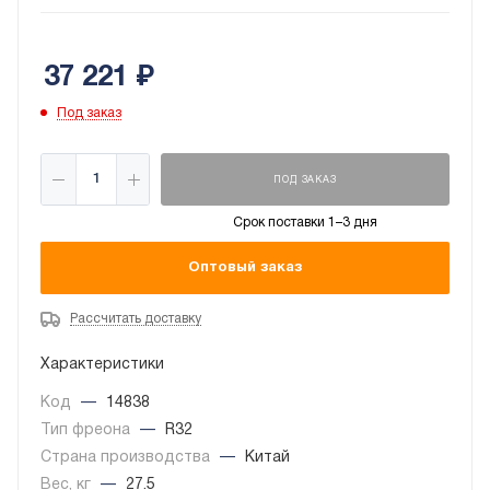
охладить или согреть помещение. При этом уровень
шума внутреннего блока на минимальной скорости
37 221
₽
составляет всего 23 дБ(А).
Под заказ
ПОД ЗАКАЗ
Срок поставки 1–3 дня
Оптовый заказ
Рассчитать доставку
Характеристики
Код
—
14838
Тип фреона
—
R32
Страна производства
—
Китай
Вес, кг
—
27.5