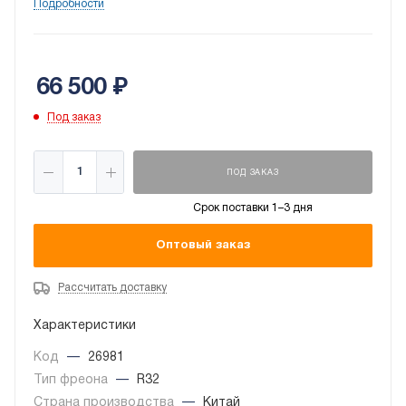
для создания здорового микроклимата внутри
Подробности
помещения до 26 кв. м. Прибор качественный,
надёжный, тихий и совершенно безопасный.
66 500
₽
Под заказ
ПОД ЗАКАЗ
Срок поставки 1–3 дня
Оптовый заказ
Рассчитать доставку
Характеристики
Код
—
26981
Тип фреона
—
R32
Страна производства
—
Китай